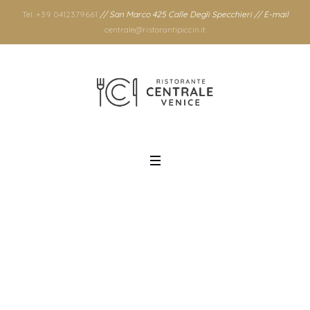
Tel. +39 0412379661
// San Marco 425 Calle Degli Specchieri // E-mail
centrale@ristorantipiccin.it
Tag: spaghetti
Home
/
spaghetti