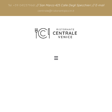
Tel. +39 0412379661
// San Marco 425 Calle Degli Specchieri // E-mail
centrale@ristorantipiccin.it
Mese: ottobre
2018
Home
/
2018
/
ottobre