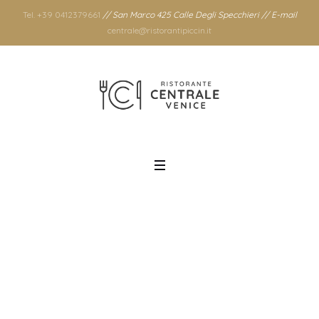
Tel. +39 0412379661
// San Marco 425 Calle Degli Specchieri // E-mail
centrale@ristorantipiccin.it
Mese: gennaio
2019
Home
/
2019
/
gennaio