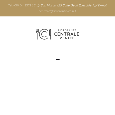
Tel. +39 0412379661
// San Marco 425 Calle Degli Specchieri // E-mail
centrale@ristorantipiccin.it
Mese: febbraio
2020
Home
/
2020
/
febbraio