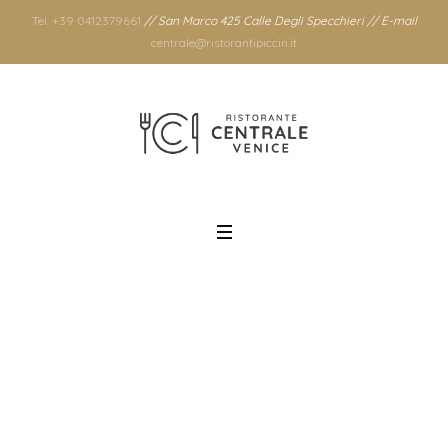
Tel. +39 0412379661
// San Marco 425 Calle Degli Specchieri // E-mail
centrale@ristorantipiccin.it
Categoria: Senza
categoria
Home
/
Senza categoria