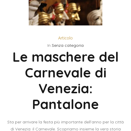
Articolo
In
Senza categoria
Le maschere del
Carnevale di
Venezia:
Pantalone
Sta per arrivare la festa più importante dell’anno per la città
di Venezia: il Carnevale. Scopriamo insieme la vera storia