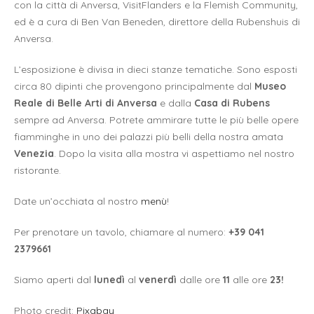
con la città di Anversa, VisitFlanders e la Flemish Community,
ed è a cura di Ben Van Beneden, direttore della Rubenshuis di
Anversa.
L’esposizione è divisa in dieci stanze tematiche. Sono esposti
circa 80 dipinti che provengono principalmente dal
Museo
Reale di Belle Arti di Anversa
e dalla
Casa di Rubens
sempre ad Anversa. Potrete ammirare tutte le più belle opere
fiamminghe in uno dei palazzi più belli della nostra amata
Venezia
. Dopo la visita alla mostra vi aspettiamo nel nostro
ristorante.
Date un’occhiata al nostro
menù
!
Per prenotare un tavolo, chiamare al numero:
+39 041
2379661
Siamo aperti dal
lunedì
al
venerdì
dalle ore
11
alle ore
23!
Photo credit:
Pixabay