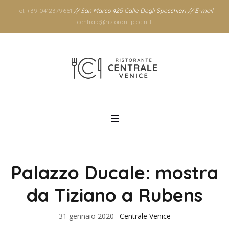
Tel. +39 0412379661
// San Marco 425 Calle Degli Specchieri // E-mail
centrale@ristorantipiccin.it
Palazzo Ducale: mostra
da Tiziano a Rubens
31 gennaio 2020
Centrale Venice